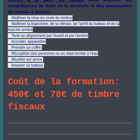
compétences de base de la conduite et des manoeuvres
du bateau à moteur :
Maîtriser la mise en route du moteur
Maîtriser la trajectoire, de la vitesse, de l'arrêt du bateau et de la
marche arrière
Tenir un alignement par l'avant et par l'arrière
Accoster, appareiller
Prendre un coffre
Récupérer une personne ou un objet tombé à l'eau
Mouiller sur ancre
Amarrer un bateau
Coût de la formation:
450€ et 78€ de timbre
fiscaux