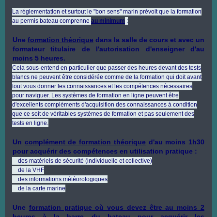
La réglementation et surtout le "bon sens" marin prévoit que la formation
au permis bateau comprenne
au minimum
:
Une
formation théorique
dans la salle de cours et avec un
formateur titulaire de l'autorisation d'enseigner d'au
moins 5 heures.
Cela sous-entend en particulier que passer des heures devant des tests
blancs ne peuvent être considérée comme de la formation qui doit avant
tout vous donner les connaissances et les compétences nécessaires
pour naviguer. Les systèmes de formation en ligne peuvent être
d'excellents compléments d'acquisition des connaissances à condition
que ce soit de véritables systèmes de formation et pas seulement des
tests en ligne.
Un
complément de formation théorique
d'au moins 1h30
pour acquérir des compétences en utilisation pratique :
des matériels de sécurité (individuelle et collective)
de la VHF
des informations météorologiques
de la carte marine
Une
formation pratique où vous devez être au moins 2
heures à la barre du bateau
pour acquérir les