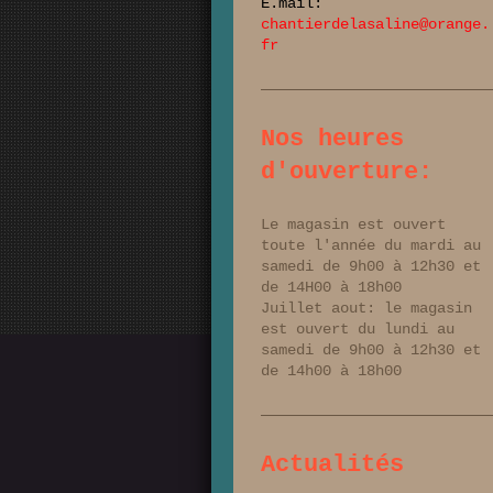
E.mail:
chantierdelasaline@orange.
fr
Nos heures
d'ouverture:
Le magasin est ouvert
toute l'année du mardi au
samedi de 9h00 à 12h30 et
de 14H00 à 18h00
Juillet aout: le magasin
est ouvert du lundi au
samedi de 9h00 à 12h30 et
de 14h00 à 18h00
Actualités