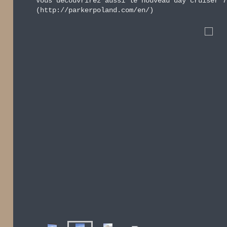
Vous découvrirez aussi le nouveau day cruiser 7
(http://parkerpoland.com/en/)